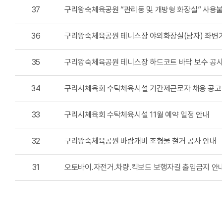
37
구리왕숙체육공원 “관리동 및 개방형 화장실” 사용
36
구리왕숙체육공원 테니스장 야외화장실(남자) 좌변기
35
구리왕숙체육공원 테니스장 하드코트 바닥 보수 공사
34
구리시체육회 수탁체육시설 기간제근로자 채용 공고
33
구리시체육회 수탁체육시설 11월 예약 일정 안내
32
구리왕숙체육공원 바람개비 조형물 철거 공사 안내
31
오토바이․자전거․차량․킥보드 보행자길 출입금지 안